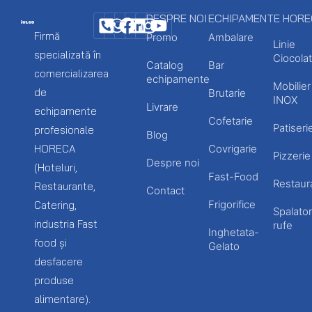
DESPRE NOI
ECHIPAMENTE HOR
Firmă
Promo
Ambalare
Linie
specializată în
Ciocolat
Catalog
Bar
comercializarea
echipamente
Mobilier
de
Brutarie
INOX
Livrare
echipamente
Cofetarie
Patiseri
profesionale
Blog
HORECA
Covrigarie
Pizzerie
Despre noi
(Hoteluri,
Fast-Food
Restaur
Restaurante,
Contact
Frigorifice
Catering,
Spalator
industria Fast
rufe
Inghetata-
food și
Gelato
desfacere
produse
alimentare).