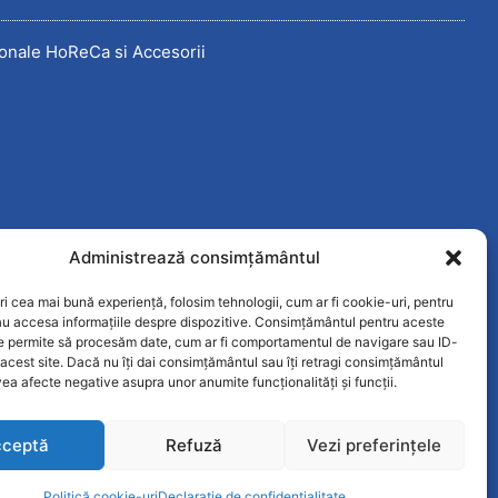
onale HoReCa si Accesorii
Administrează consimțământul
ri cea mai bună experiență, folosim tehnologii, cum ar fi cookie-uri, pentru
au accesa informațiile despre dispozitive. Consimțământul pentru aceste
ne permite să procesăm date, cum ar fi comportamentul de navigare sau ID-
 acest site. Dacă nu îți dai consimțământul sau îți retragi consimțământul
ea afecte negative asupra unor anumite funcționalități și funcții.
ceptă
Refuză
Vezi preferințele
Politică cookie-uri
Declarație de confidențialitate