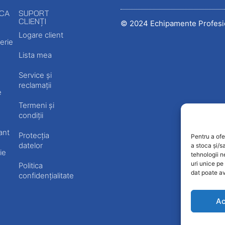
ECA
SUPORT
CLIENȚI
© 2024 Echipamente Profesi
Logare client
erie
Lista mea
Service și
reclamații
e
Termeni și
condiții
ant
Protecția
Pentru a ofe
datelor
a stoca și/s
ie
tehnologii 
uri unice pe
Politica
dat poate av
confidențialitate
Ac