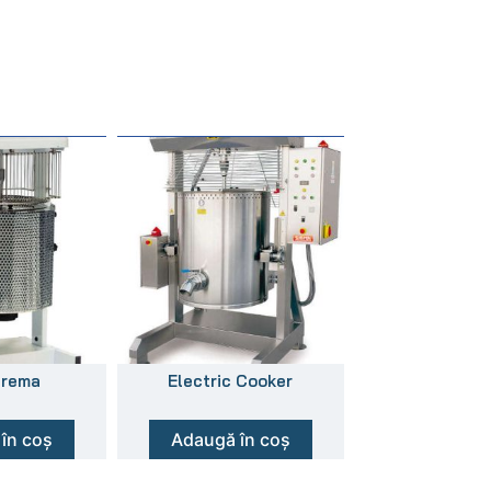
crema
Electric Cooker
în coș
Adaugă în coș