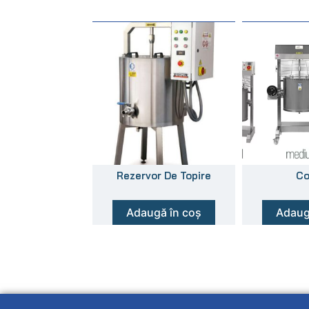
Rezervor De Topire
Co
Adaugă în coș
Adaug