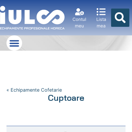
Contul
Lista
meu
mea
« Echipamente Cofetarie
Cuptoare