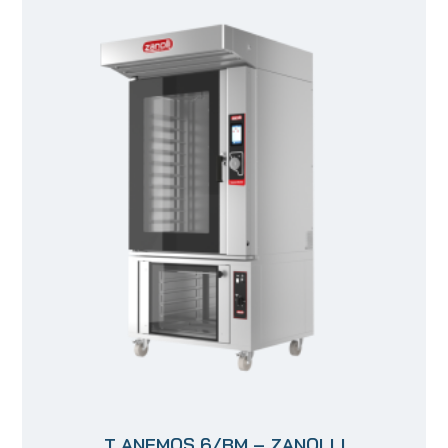
T ANEMOS 6/BM – ZANOLLI