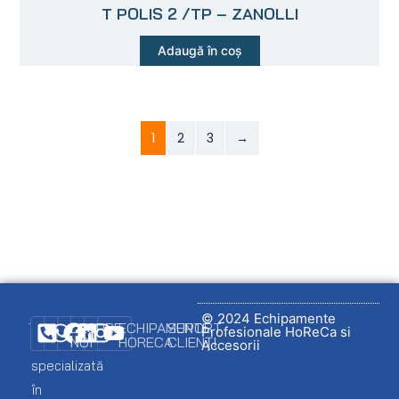
T POLIS 2 /TP – ZANOLLI
Adaugă în coș
1
2
3
→
© 2024 Echipamente
DESPRE
ECHIPAMENTE
SUPORT
Profesionale HoReCa si
NOI
HORECA
CLIENȚI
Firmă
Accesorii
specializată
Promo
Ambalare
Logare
în
client