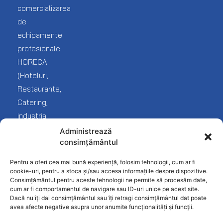
Catalog
Bar
comercializarea
echipamente
Lista
de
Brutarie
mea
echipamente
Livrare
Cofetarie
Service
profesionale
Blog
și
HORECA
Covrigarie
reclamații
(Hoteluri,
Despre
noi
Fast-
Termeni
Restaurante,
Food
și
Catering,
Contact
condiții
industria
Frigorifice
Protecția
Fast
Administrează
Inghetata-
datelor
consimțământul
food
Gelato
Politica
și
Pentru a oferi cea mai bună experiență, folosim tehnologii, cum ar fi
Linie
confidențialitate
desfacere
cookie-uri, pentru a stoca și/sau accesa informațiile despre dispozitive.
Ciocolaterie
Consimțământul pentru aceste tehnologii ne permite să procesăm date,
produse
cum ar fi comportamentul de navigare sau ID-uri unice pe acest site.
Mobilier
alimentare).
Dacă nu îți dai consimțământul sau îți retragi consimțământul dat poate
INOX
avea afecte negative asupra unor anumite funcționalități și funcții.