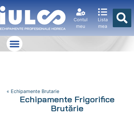
Contul
Lista
meu
mea
« Echipamente Brutarie
Echipamente Frigorifice
Brutărie