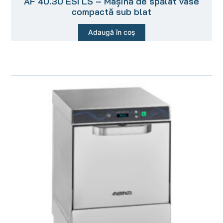
AF 40.30 ESI LS – Mașină de spălat vase
compactă sub blat
Adaugă în coș