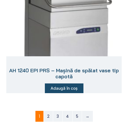
AH 1240 EPI PRS – Mașină de spălat vase tip
capotă
Adaugă în coș
1
2
3
4
5
→