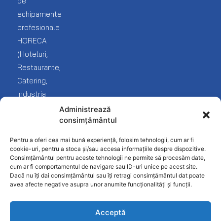
de
Brutarie
mea
echipamente
Livrare
Cofetarie
Service
profesionale
Blog
și
HORECA
Covrigarie
reclamații
(Hoteluri,
Despre
noi
Fast-
Termeni
Restaurante,
Food
și
Catering,
Contact
condiții
industria
Frigorifice
Protecția
Fast
Administrează
Inghetata-
datelor
consimțământul
food
Gelato
Politica
și
Pentru a oferi cea mai bună experiență, folosim tehnologii, cum ar fi
Linie
confidențialitate
desfacere
cookie-uri, pentru a stoca și/sau accesa informațiile despre dispozitive.
Ciocolaterie
Consimțământul pentru aceste tehnologii ne permite să procesăm date,
produse
cum ar fi comportamentul de navigare sau ID-uri unice pe acest site.
Mobilier
alimentare).
Dacă nu îți dai consimțământul sau îți retragi consimțământul dat poate
INOX
avea afecte negative asupra unor anumite funcționalități și funcții.
Patiserie
Acceptă