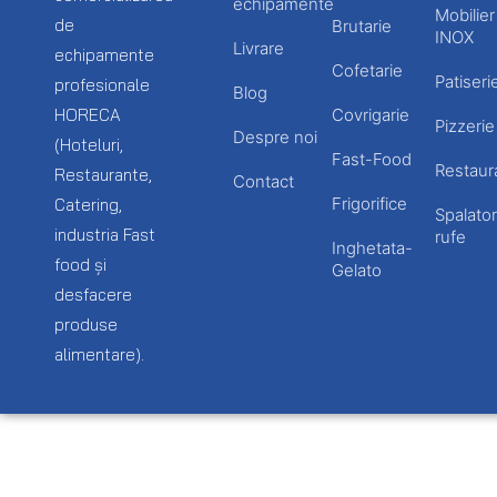
echipamente
Mobilier
de
Brutarie
INOX
Livrare
echipamente
Cofetarie
Patiseri
profesionale
Blog
HORECA
Covrigarie
Pizzerie
Despre noi
(Hoteluri,
Fast-Food
Restaur
Restaurante,
Contact
Frigorifice
Catering,
Spalator
industria Fast
rufe
Inghetata-
food și
Gelato
desfacere
produse
alimentare).