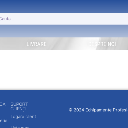
LIVRARE
DESPRE NOI
ECA
SUPORT
CLIENȚI
© 2024 Echipamente Profesi
Logare client
erie
Lista mea