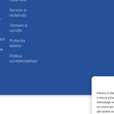
Service și
reclamații
e
Termeni și
condiții
ant
Protecția
datelor
ie
Politica
confidențialitate
Pentru a ofe
a stoca și/s
tehnologii 
uri unice pe
dat poate av