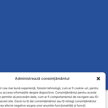
Administrează consimțământul
ri cea mai bună experiență, folosim tehnologii, cum ar fi cookie-uri, pentru
au accesa informațiile despre dispozitive. Consimțământul pentru aceste
ne permite să procesăm date, cum ar fi comportamentul de navigare sau ID-
 acest site. Dacă nu îți dai consimțământul sau îți retragi consimțământul
ea afecte negative asupra unor anumite funcționalități și funcții.