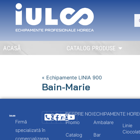
ACASĂ
CATALOG PRODUSE
« Echipamente LINIA 900
Bain-Marie
DESPRE NOI
ECHIPAMENTE HOR
Firmă
Promo
Ambalare
Linie
specializată în
Ciocolat
Catalog
Bar
comercializarea