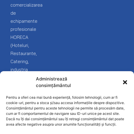
Catalog
Bar
comercializarea
echipamente
Lista
de
Brutarie
mea
echipamente
Livrare
Cofetarie
Service
profesionale
Blog
și
HORECA
Covrigarie
reclamații
(Hoteluri,
Despre
noi
Fast-
Termeni
Restaurante,
Food
și
Catering,
Contact
condiții
industria
Frigorifice
Protecția
Fast
Administrează
Inghetata-
datelor
consimțământul
food
Gelato
Politica
și
Pentru a oferi cea mai bună experiență, folosim tehnologii, cum ar fi
Linie
confidențialitate
desfacere
cookie-uri, pentru a stoca și/sau accesa informațiile despre dispozitive.
Ciocolaterie
Consimțământul pentru aceste tehnologii ne permite să procesăm date,
produse
cum ar fi comportamentul de navigare sau ID-uri unice pe acest site.
Mobilier
alimentare).
Dacă nu îți dai consimțământul sau îți retragi consimțământul dat poate
INOX
avea afecte negative asupra unor anumite funcționalități și funcții.