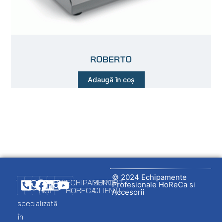
ROBERTO
Adaugă în coș
© 2024 Echipamente
DESPRE
ECHIPAMENTE
SUPORT
Profesionale HoReCa si
NOI
HORECA
CLIENȚI
Firmă
Accesorii
specializată
Promo
Ambalare
Logare
în
client