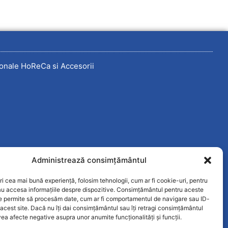
onale HoReCa si Accesorii
Administrează consimțământul
ri cea mai bună experiență, folosim tehnologii, cum ar fi cookie-uri, pentru
au accesa informațiile despre dispozitive. Consimțământul pentru aceste
ne permite să procesăm date, cum ar fi comportamentul de navigare sau ID-
 acest site. Dacă nu îți dai consimțământul sau îți retragi consimțământul
ea afecte negative asupra unor anumite funcționalități și funcții.