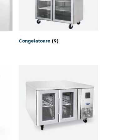
Congelatoare
(9)