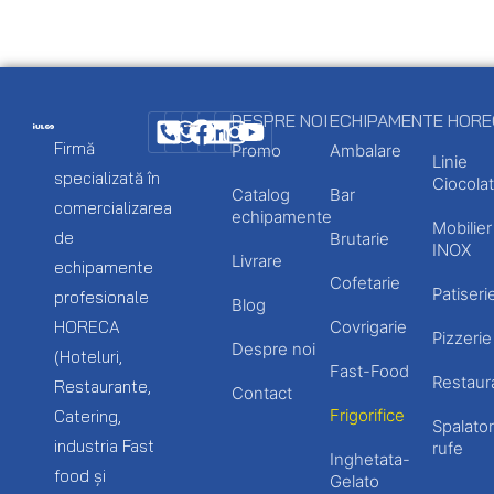
DESPRE NOI
ECHIPAMENTE HOR
Firmă
Promo
Ambalare
Linie
specializată în
Ciocolat
Catalog
Bar
comercializarea
echipamente
Mobilier
de
Brutarie
INOX
Livrare
echipamente
Cofetarie
Patiseri
profesionale
Blog
HORECA
Covrigarie
Pizzerie
Despre noi
(Hoteluri,
Fast-Food
Restaur
Restaurante,
Contact
Frigorifice
Catering,
Spalator
industria Fast
rufe
Inghetata-
food și
Gelato