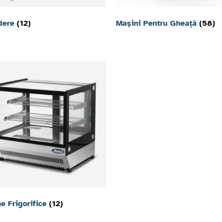
idere
(12)
Maşini Pentru Gheaţă
(58)
ne Frigorifice
(12)