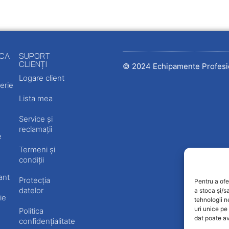
ECA
SUPORT
CLIENȚI
© 2024 Echipamente Profesi
Logare client
erie
Lista mea
Service și
reclamații
e
Termeni și
condiții
ant
Protecția
Pentru a ofe
datelor
a stoca și/s
ie
tehnologii 
uri unice pe
Politica
dat poate av
confidențialitate