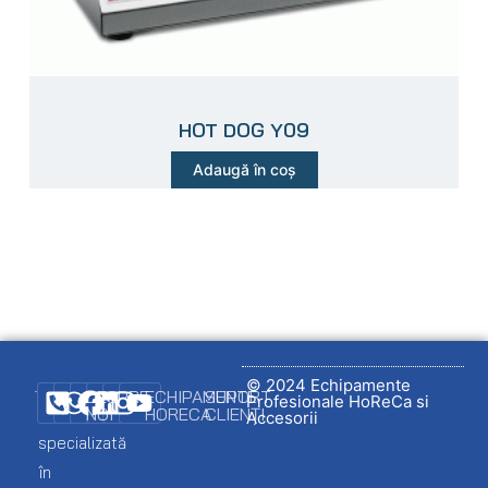
HOT DOG Y09
Adaugă în coș
© 2024 Echipamente
DESPRE
ECHIPAMENTE
SUPORT
Profesionale HoReCa si
NOI
HORECA
CLIENȚI
Firmă
Accesorii
specializată
Promo
Ambalare
Logare
în
client