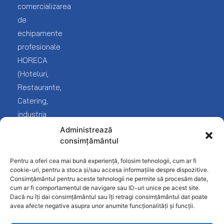
Catalog
Bar
comercializarea
echipamente
Lista
de
Brutarie
mea
echipamente
Livrare
Cofetarie
Service
profesionale
Blog
și
HORECA
Covrigarie
reclamații
(Hoteluri,
Despre
noi
Fast-
Termeni
Restaurante,
Food
și
Catering,
Contact
condiții
industria
Frigorifice
Protecția
Fast
Administrează
Inghetata-
datelor
consimțământul
food
Gelato
Politica
și
Pentru a oferi cea mai bună experiență, folosim tehnologii, cum ar fi
Linie
confidențialitate
desfacere
cookie-uri, pentru a stoca și/sau accesa informațiile despre dispozitive.
Ciocolaterie
Consimțământul pentru aceste tehnologii ne permite să procesăm date,
produse
cum ar fi comportamentul de navigare sau ID-uri unice pe acest site.
Mobilier
alimentare).
Dacă nu îți dai consimțământul sau îți retragi consimțământul dat poate
INOX
avea afecte negative asupra unor anumite funcționalități și funcții.