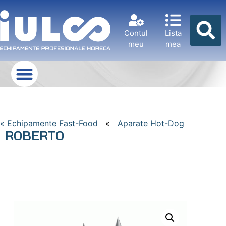
Contul
Lista
meu
mea
« Echipamente Fast-Food
«
Aparate Hot-Dog
ROBERTO