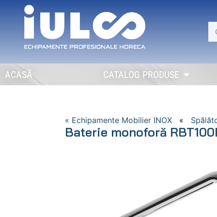
ACASĂ
CATALOG PRODUSE
« Echipamente Mobilier INOX
«
Spălăt
Baterie monoforă RBT100