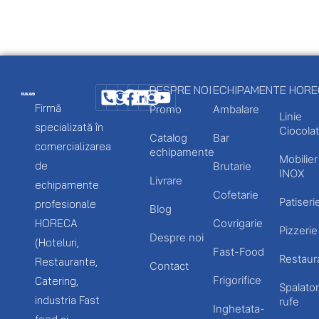
DESPRE NOI
ECHIPAMENTE HOR
Firmă
Promo
Ambalare
Linie
specializată în
Ciocolat
Catalog
Bar
comercializarea
echipamente
Mobilier
de
Brutarie
INOX
Livrare
echipamente
Cofetarie
Patiseri
profesionale
Blog
HORECA
Covrigarie
Pizzerie
Despre noi
(Hoteluri,
Fast-Food
Restaur
Restaurante,
Contact
Frigorifice
Catering,
Spalator
industria Fast
rufe
Inghetata-