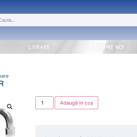
LIVRARE
DESPRE NOI
oare
R
Adaugă în coș