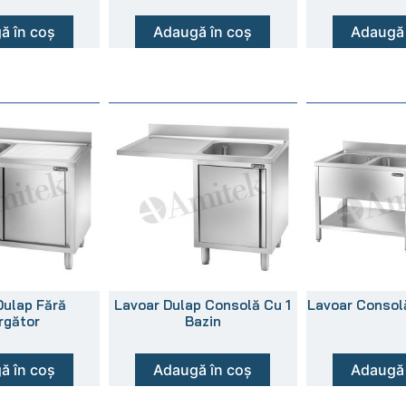
ă în coș
Adaugă în coș
Adaugă 
Dulap Fără
Lavoar Dulap Consolă Cu 1
Lavoar Consol
rgător
Bazin
ă în coș
Adaugă în coș
Adaugă 