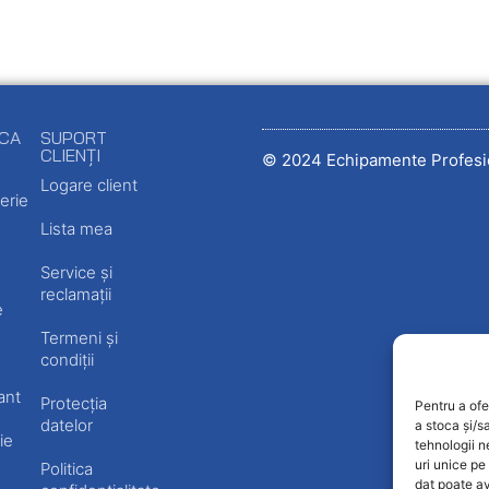
ECA
SUPORT
CLIENȚI
© 2024 Echipamente Profesi
Logare client
erie
Lista mea
Service și
reclamații
e
Termeni și
condiții
ant
Protecția
Pentru a ofe
datelor
a stoca și/s
ie
tehnologii 
uri unice pe
Politica
dat poate av