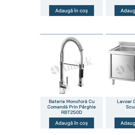
Adaugă în coș
Adaug
Baterie Monoforă Cu
Lavoar 
Comandă Prin Pârghie
Scu
RBT250D
Adaugă în coș
Adaug