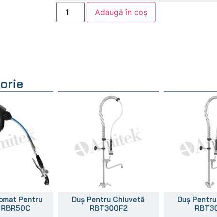
Adaugă în coș
orie
omat Pentru
Duș Pentru Chiuvetă
Duș Pentru
n RBR50C
RBT300F2
RBT3