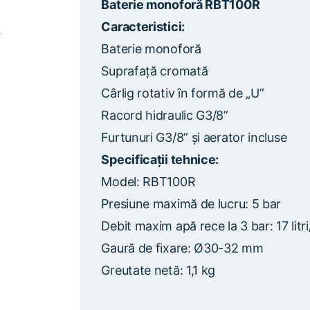
Baterie monoforă RBT100R
Caracteristici:
Baterie monoforă
Suprafață cromată
Cârlig rotativ în formă de „U”
Racord hidraulic G3/8”
Furtunuri G3/8” și aerator incluse
Specificații tehnice:
Model: RBT100R
Presiune maximă de lucru: 5 bar
Debit maxim apă rece la 3 bar: 17 litr
Gaură de fixare: Ø30-32 mm
Greutate netă: 1,1 kg