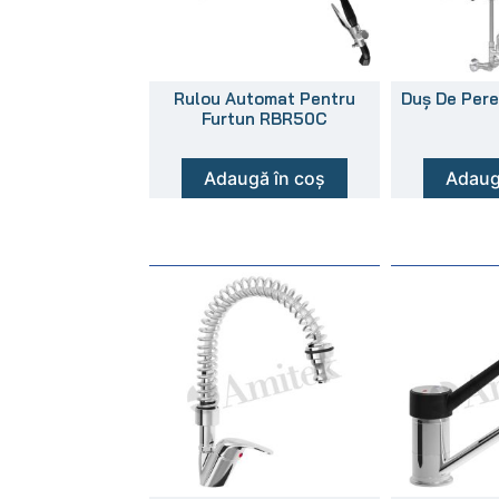
Rulou Automat Pentru
Duș De Per
Furtun RBR50C
Adaugă în coș
Adaug