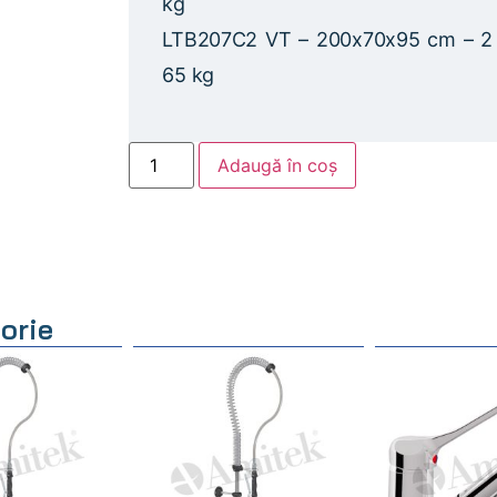
kg
LTB207C2 VT – 200x70x95 cm – 2 
65 kg
Adaugă în coș
orie