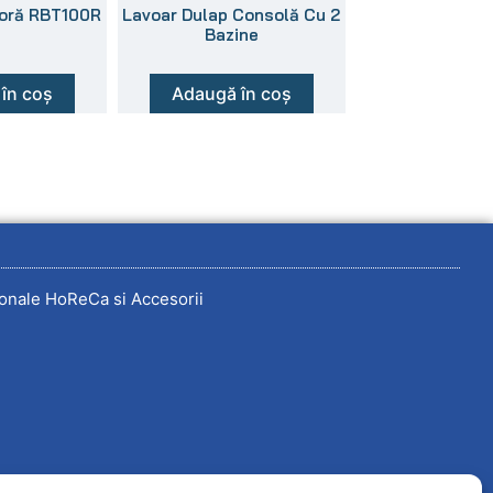
foră RBT100R
Lavoar Dulap Consolă Cu 2
Bazine
în coș
Adaugă în coș
onale HoReCa si Accesorii