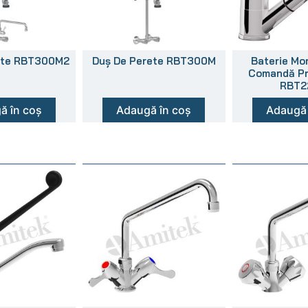
ete RBT300M2
Duș De Perete RBT300M
Baterie Mo
Comandă Pr
RBT2
ă în coș
Adaugă în coș
Adaugă 