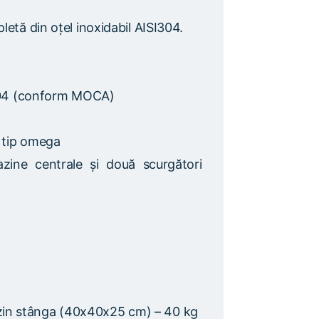
letă din oțel inoxidabil AISI304.
SI304 (conform MOCA)
e tip omega
ine centrale și două scurgători
zin stânga (40x40x25 cm) – 40 kg