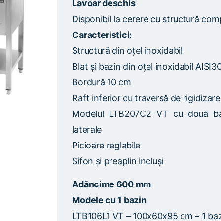
Lavoar deschis
Disponibil la cerere cu structură comp
Caracteristici:
Structură din oțel inoxidabil
Blat și bazin din oțel inoxidabil AI
Bordură 10 cm
Raft inferior cu traversă de rigidizar
Modelul LTB207C2 VT cu două baz
laterale
Picioare reglabile
Sifon și preaplin incluși
Adâncime 600 mm
Modele cu 1 bazin
LTB106L1 VT – 100x60x95 cm – 1 ba