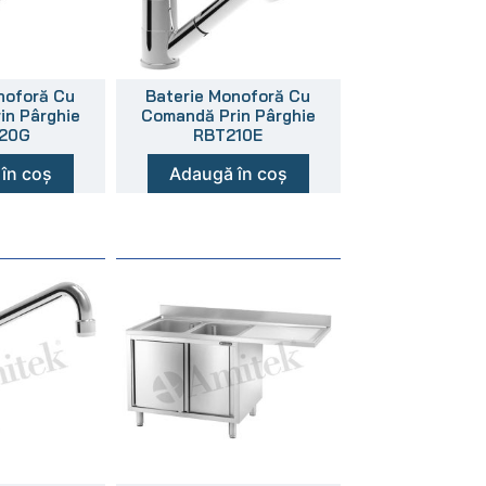
noforă Cu
Baterie Monoforă Cu
in Pârghie
Comandă Prin Pârghie
20G
RBT210E
în coș
Adaugă în coș