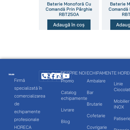
Baterie Monoforă Cu
Baterie 
Comandă Prin Pârghie
Comandă P
RBT250A
RB
Adaugă în coș
Adaug
DESPRE NOI
ECHIPAMENTE HOR
Firmă
Promo
Ambalare
Linie
specializată în
Ciocolat
Catalog
Bar
comercializarea
echipamente
Mobilier
de
Brutarie
INOX
Livrare
echipamente
Cofetarie
Patiseri
profesionale
Blog
HORECA
Covrigarie