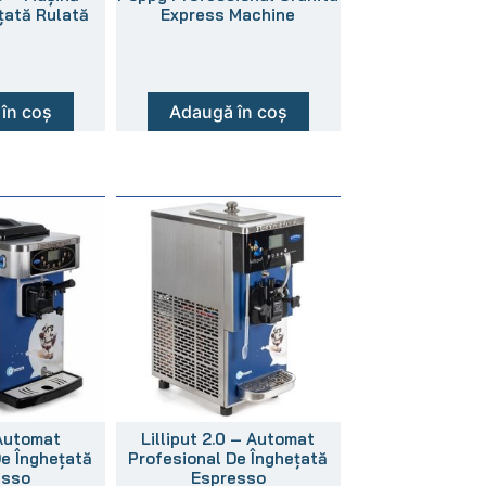
țată Rulată
Express Machine
în coș
Adaugă în coș
Automat
Lilliput 2.0 – Automat
De Înghețată
Profesional De Înghețată
esso
Espresso