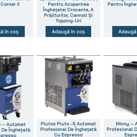
Corner II
Pentru Acoperirea
Pentru Înghe
Înghețatei Crocante, A
Prăjiturilor, Cannoli Și
Topping-Uri
ă în coș
Adaugă în coș
Adaugă 
Plutos Pluto -S Automat
Minny – 
i – Automat
Profesional De Înghețată
Profesional 
 De Înghețată
Cu Espresso
Espr
spresso