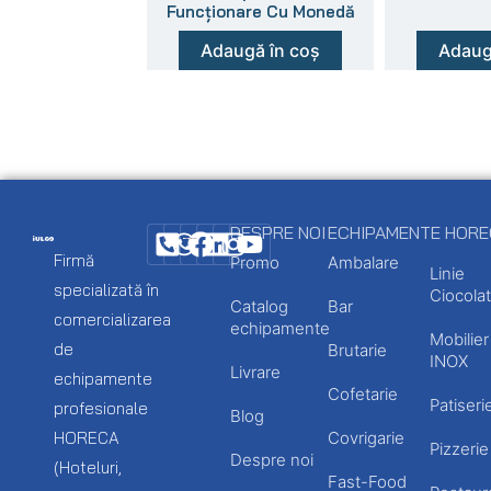
Funcționare Cu Monedă
Adaugă în coș
Adaug
DESPRE NOI
ECHIPAMENTE HOR
Firmă
Promo
Ambalare
Linie
specializată în
Ciocolat
Catalog
Bar
comercializarea
echipamente
Mobilier
de
Brutarie
INOX
Livrare
echipamente
Cofetarie
Patiseri
profesionale
Blog
HORECA
Covrigarie
Pizzerie
Despre noi
(Hoteluri,
Fast-Food