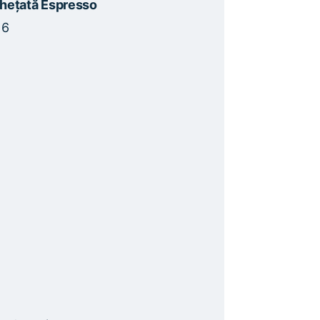
nghețată Espresso
16