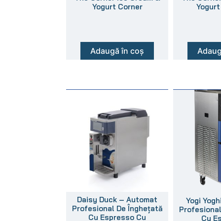
Yogurt Corner
Yogurt 
Adaugă în coș
Adaug
Daisy Duck – Automat
Yogi Yogh
Profesional De Înghețată
Profesional
Cu Espresso Cu
Cu E