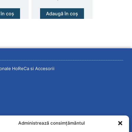
în coș
Adaugă în coș
onale HoReCa si Accesorii
Administrează consimțământul