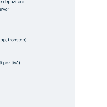
e depozitare
ervor
top, tronstop)
ă pozitivă)