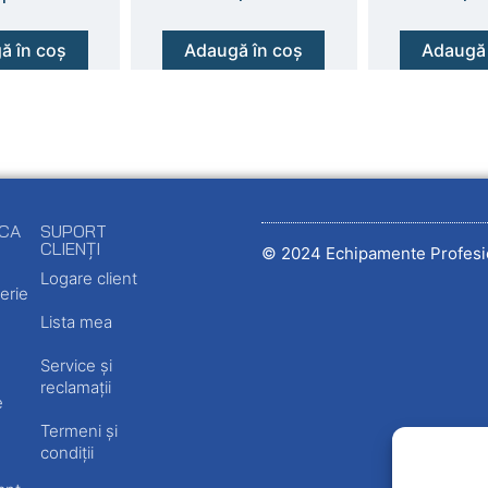
ă în coș
Adaugă în coș
Adaugă 
ECA
SUPORT
CLIENȚI
© 2024 Echipamente Profesi
Logare client
erie
Lista mea
Service și
reclamații
e
Termeni și
condiții