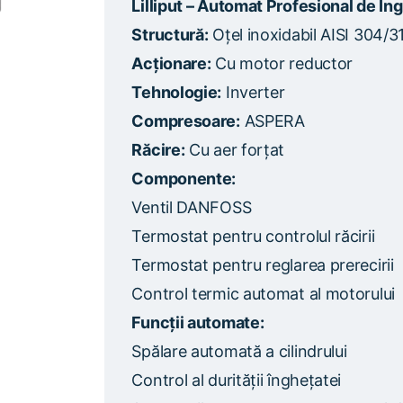
Lilliput – Automat Profesional de Î
Structură:
Oțel inoxidabil AISI 304/3
Acționare:
Cu motor reductor
Tehnologie:
Inverter
Compresoare:
ASPERA
Răcire:
Cu aer forțat
Componente:
Ventil DANFOSS
Termostat pentru controlul răcirii
Termostat pentru reglarea prerecirii
Control termic automat al motorului
Funcții automate:
Spălare automată a cilindrului
Control al durității înghețatei