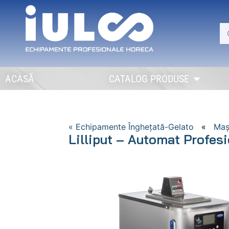
ACASĂ
CATALOG PRODUSE
« Echipamente Îngheţată-Gelato
«
Maş
Lilliput – Automat Profes