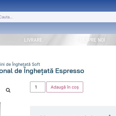
LIVRARE
DESPRE NOI
ini de Îngheţată Soft
ional de Înghețată Espresso
Adaugă în coș