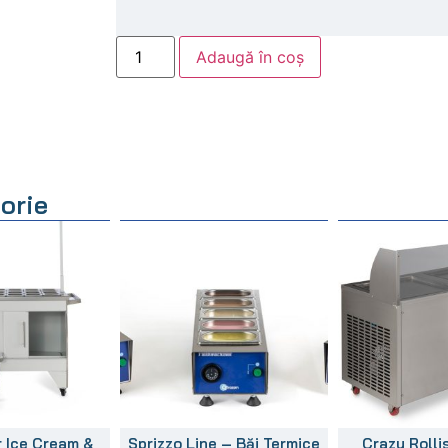
Adaugă în coș
orie
 Ice Cream &
Sprizzo Line – Băi Termice
Crazy Rolli