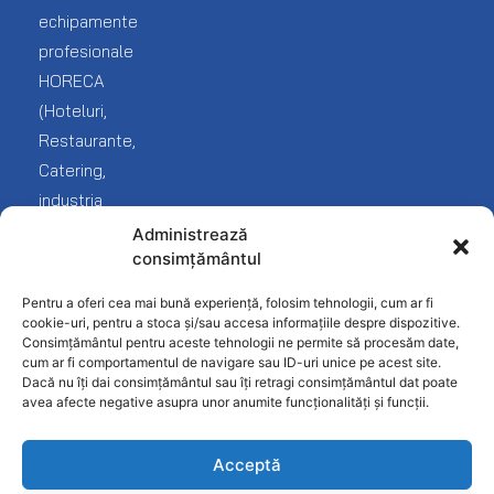
Brutarie
mea
echipamente
Livrare
Cofetarie
Service
profesionale
Blog
și
HORECA
Covrigarie
reclamații
(Hoteluri,
Despre
noi
Fast-
Termeni
Restaurante,
Food
și
Catering,
Contact
condiții
industria
Frigorifice
Protecția
Fast
Administrează
Inghetata-
datelor
consimțământul
food
Gelato
Politica
și
Pentru a oferi cea mai bună experiență, folosim tehnologii, cum ar fi
Linie
confidențialitate
desfacere
cookie-uri, pentru a stoca și/sau accesa informațiile despre dispozitive.
Ciocolaterie
Consimțământul pentru aceste tehnologii ne permite să procesăm date,
produse
cum ar fi comportamentul de navigare sau ID-uri unice pe acest site.
Mobilier
alimentare).
Dacă nu îți dai consimțământul sau îți retragi consimțământul dat poate
INOX
avea afecte negative asupra unor anumite funcționalități și funcții.
Patiserie
Acceptă
Pizzerie