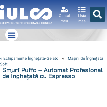
Contul
Lista
meu
mea
« Echipamente Îngheţată-Gelato
«
Maşini de Îngheţată
Soft
Smurf Puffo – Automat Profesional
de Înghețată cu Espresso