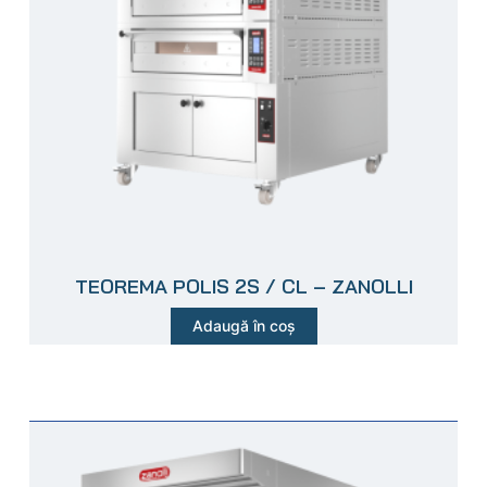
TEOREMA POLIS 2S / CL – ZANOLLI
Adaugă în coș