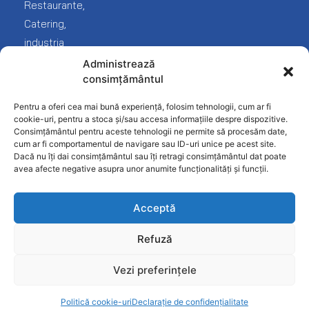
noi
Fast-
Termeni
Restaurante,
Food
și
Catering,
Contact
condiții
industria
Frigorifice
Protecția
Fast
Administrează
Inghetata-
datelor
consimțământul
food
Gelato
Politica
și
Pentru a oferi cea mai bună experiență, folosim tehnologii, cum ar fi
Linie
confidențialitate
desfacere
cookie-uri, pentru a stoca și/sau accesa informațiile despre dispozitive.
Ciocolaterie
Consimțământul pentru aceste tehnologii ne permite să procesăm date,
produse
cum ar fi comportamentul de navigare sau ID-uri unice pe acest site.
Mobilier
alimentare).
Dacă nu îți dai consimțământul sau îți retragi consimțământul dat poate
INOX
avea afecte negative asupra unor anumite funcționalități și funcții.
Patiserie
Acceptă
Pizzerie
Refuză
Restaurant
Vezi preferințele
Spalatorie
rufe
Politică cookie-uri
Declarație de confidențialitate