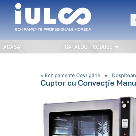
ACASĂ
CATALOG PRODUSE
« Echipamente Covrigărie
«
Dospitoar
Cuptor cu Convecție Manu