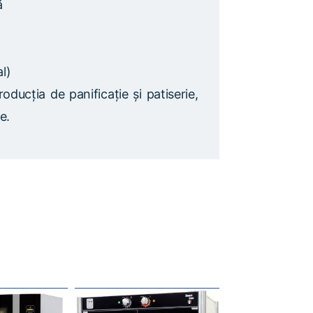
ă
l)
oducția de panificație și patiserie,
e.