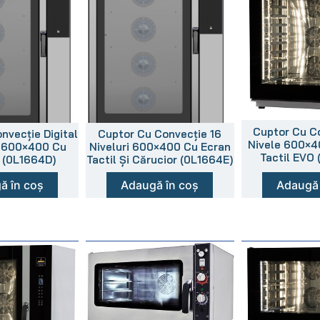
Cuptor Cu C
nvecție Digital
Cuptor Cu Convecție 16
Nivele 600×4
i 600×400 Cu
Niveluri 600×400 Cu Ecran
Tactil EVO
 (0L1664D)
Tactil Și Cărucior (0L1664E)
ă în coș
Adaugă în coș
Adaugă 