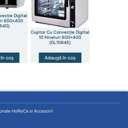
ecție Digital
uri 600×400
64D)
Cuptor Cu Convecție Digital
10 Niveluri 600×400
(0L1064E)
în coș
Adaugă în coș
onale HoReCa si Accesorii