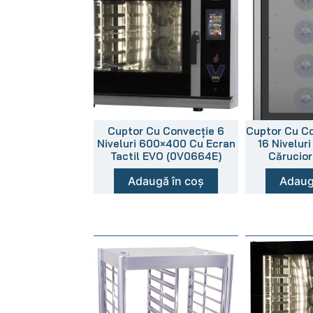
Cuptor Cu Convecție 6
Cuptor Cu Co
Niveluri 600×400 Cu Ecran
16 Nivelur
Tactil EVO (0V0664E)
Cărucior
Adaugă în coș
Adaug