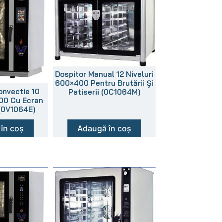
Dospitor Manual 12 Niveluri
600×400 Pentru Brutării Și
onvectie 10
Patiserii (0C1064M)
00 Cu Ecran
 (0V1064E)
în coș
Adaugă în coș