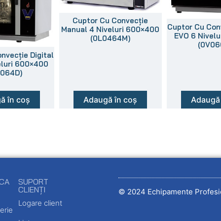
Cuptor Cu Convecție
Cuptor Cu Conv
Manual 4 Niveluri 600×400
EVO 6 Nivel
(0L0464M)
(0V06
nvecție Digital
eluri 600×400
1064D)
ă în coș
Adaugă în coș
Adaugă 
ECA
SUPORT
CLIENȚI
© 2024 Echipamente Profesi
Logare client
erie