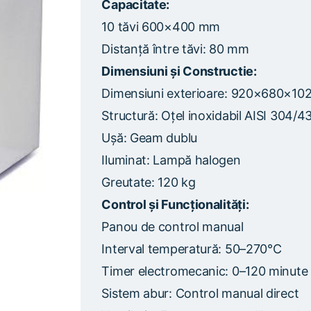
Capacitate:
10 tăvi 600×400 mm
Distanță între tăvi: 80 mm
Dimensiuni și Constructie:
Dimensiuni exterioare: 920×680×1
Structură: Oțel inoxidabil AISI 304/4
Ușă: Geam dublu
Iluminat: Lampă halogen
Greutate: 120 kg
Control și Funcționalități:
Panou de control manual
Interval temperatură: 50–270°C
Timer electromecanic: 0–120 minute
Sistem abur: Control manual direct