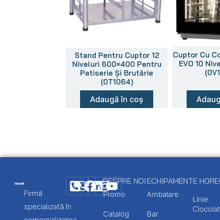
Cuptor Cu Co
Stand Pentru Cuptor 12
EVO 10 Niv
Niveluri 600×400 Pentru
(0V
Patiserie Și Brutărie
(0T1064)
Adaugă în coș
Adaug
DESPRE NOI
ECHIPAMENTE HOR
Firmă
Promo
Ambalare
Linie
specializată în
Ciocolat
Catalog
Bar
comercializarea