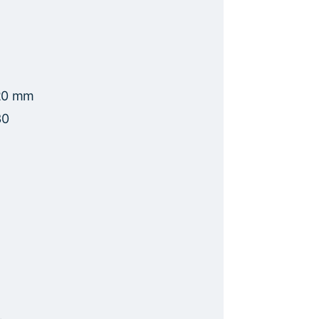
020 mm
30