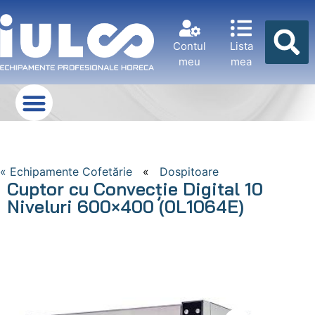
Contul
Lista
meu
mea
« Echipamente Cofetărie
«
Dospitoare
Cuptor cu Convecție Digital 10
Niveluri 600×400 (0L1064E)