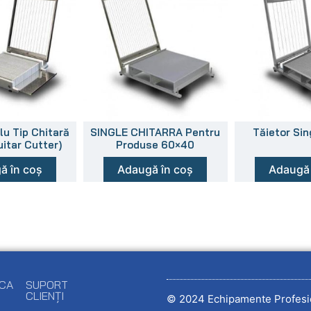
lu Tip Chitară
SINGLE CHITARRA Pentru
Tăietor Sin
itar Cutter)
Produse 60×40
ă în coș
Adaugă în coș
Adaugă 
ECA
SUPORT
CLIENȚI
© 2024 Echipamente Profesi