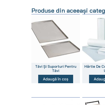
Produse din aceeași categ
Tăvi Și Suporturi Pentru
Hârtie De Co
Tăvi
Adaugă în coș
Adaug