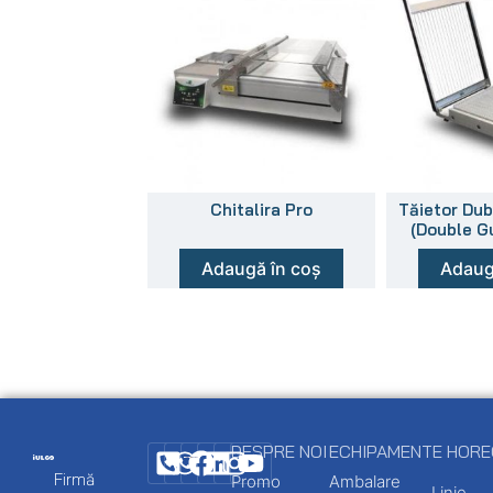
Chitalira Pro
Tăietor Dub
(Double Gu
Adaugă în coș
Adaug
DESPRE NOI
ECHIPAMENTE HOR
Firmă
Promo
Ambalare
Linie