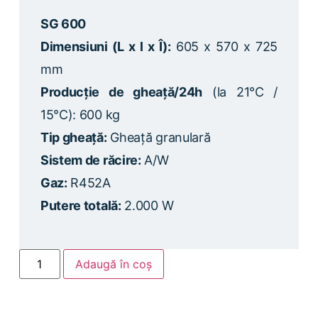
SG 600
Dimensiuni (L x l x Î):
605 x 570 x 725
mm
Producție de gheață/24h
(la 21°C /
15°C): 600 kg
Tip gheață:
Gheață granulară
Sistem de răcire:
A/W
Gaz:
R452A
Putere totală:
2.000 W
Adaugă în coș