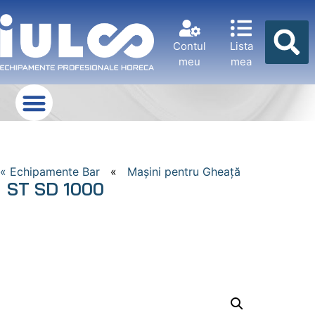
Contul
Lista
meu
mea
« Echipamente Bar
«
Mașini pentru Gheață
ST SD 1000