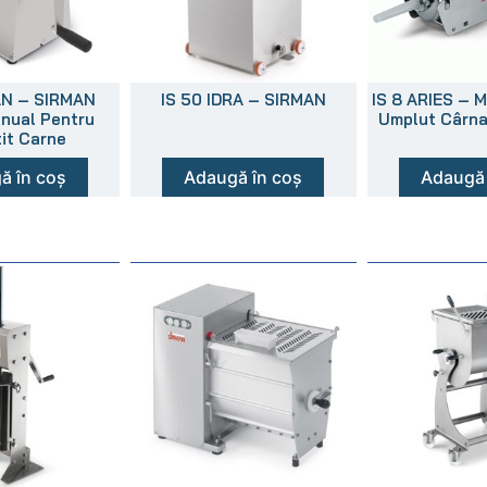
N – SIRMAN
IS 50 IDRA – SIRMAN
IS 8 ARIES – 
nual Pentru
Umplut Cârna
it Carne
ă în coș
Adaugă în coș
Adaugă 