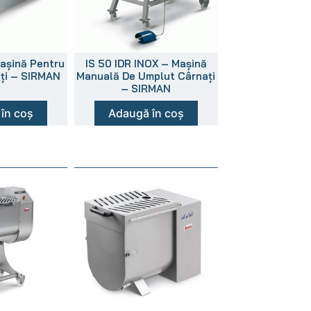
Mașină Pentru
IS 50 IDR INOX – Mașină
ți – SIRMAN
Manuală De Umplut Cârnați
– SIRMAN
în coș
Adaugă în coș