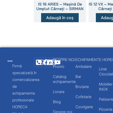
IS 16 ARIES – Mașină De
IS 12 VX – M
Umplut Cârnați – SIRMAN
Cârnați
Adaugă în coș
Adaug
DESPRE NOI
ECHIPAMENTE HOR
Firmă
Promo
Ambalare
Linie
specializată în
Ciocolat
Catalog
Bar
comercializarea
echipamente
Mobilier
de
Brutarie
INOX
Livrare
echipamente
Cofetarie
Patiseri
profesionale
Blog
HORECA
Covrigarie
Pizzerie
Despre noi