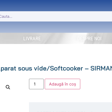
LIVRARE
DESPRE NOI
arat sous vide/Softcooker – SIRMA
Adaugă în coș