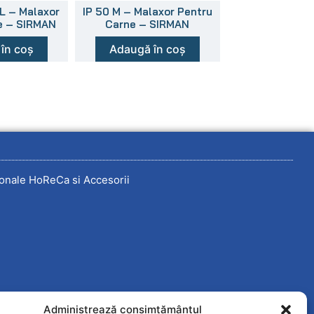
EL – Malaxor
IP 50 M – Malaxor Pentru
e – SIRMAN
Carne – SIRMAN
în coș
Adaugă în coș
onale HoReCa si Accesorii
Administrează consimțământul