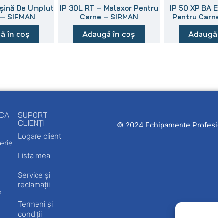
așină De Umplut
IP 30L RT – Malaxor Pentru
IP 50 XP BA 
 – SIRMAN
Carne – SIRMAN
Pentru Carn
ă în coș
Adaugă în coș
Adaugă 
ECA
SUPORT
CLIENȚI
© 2024 Echipamente Profesi
Logare client
erie
Lista mea
Service și
reclamații
e
Termeni și
condiții