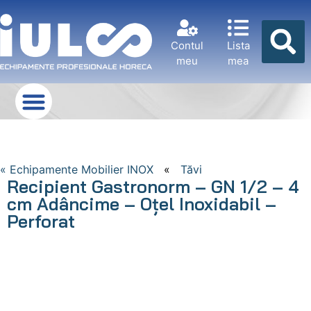
Contul
Lista
meu
mea
« Echipamente Mobilier INOX
«
Tăvi
Recipient Gastronorm – GN 1/2 – 4
cm Adâncime – Oțel Inoxidabil –
Perforat