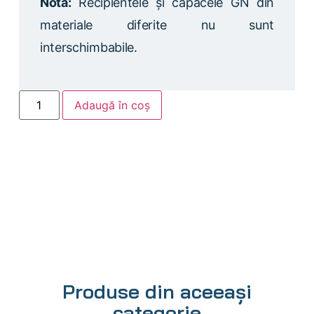
Notă:
Recipientele și capacele GN din
materiale diferite nu sunt
interschimbabile.
Adaugă în coș
Produse din aceeași
categorie