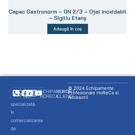
Capac Gastronorm – GN 2/3 – Oțel Inoxidabil
– Sigiliu Etanș
Adaugă în coș
© 2024 Echipamente
DESPRE
ECHIPAMENTE
SUPORT
Profesionale HoReCa si
NOI
HORECA
CLIENȚI
Firmă
Accesorii
specializată
Promo
Ambalare
Logare
în
client
Catalog
Bar
comercializarea
echipamente
Lista
de
Brutarie
mea