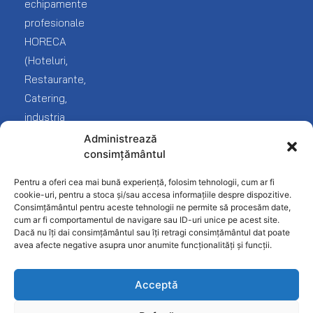
echipamente
Livrare
Cofetarie
Service
profesionale
Blog
și
HORECA
Covrigarie
reclamații
(Hoteluri,
Despre
noi
Fast-
Termeni
Restaurante,
Food
și
Catering,
Contact
condiții
industria
Frigorifice
Protecția
Fast
Administrează
Inghetata-
datelor
consimțământul
food
Gelato
Politica
și
Pentru a oferi cea mai bună experiență, folosim tehnologii, cum ar fi
Linie
confidențialitate
desfacere
cookie-uri, pentru a stoca și/sau accesa informațiile despre dispozitive.
Ciocolaterie
Consimțământul pentru aceste tehnologii ne permite să procesăm date,
produse
cum ar fi comportamentul de navigare sau ID-uri unice pe acest site.
Mobilier
alimentare).
Dacă nu îți dai consimțământul sau îți retragi consimțământul dat poate
INOX
avea afecte negative asupra unor anumite funcționalități și funcții.
Patiserie
Acceptă
Pizzerie