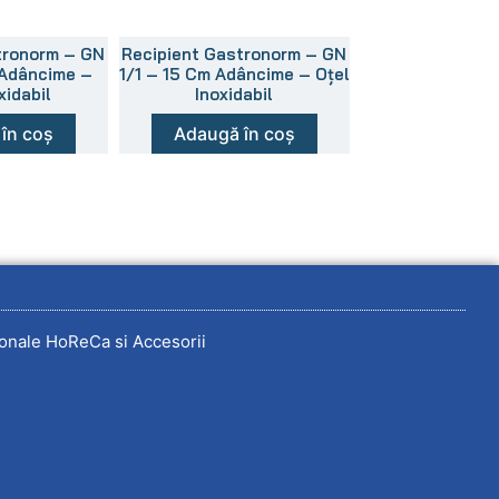
tronorm – GN
Recipient Gastronorm – GN
 Adâncime –
1/1 – 15 Cm Adâncime – Oțel
xidabil
Inoxidabil
în coș
Adaugă în coș
onale HoReCa si Accesorii