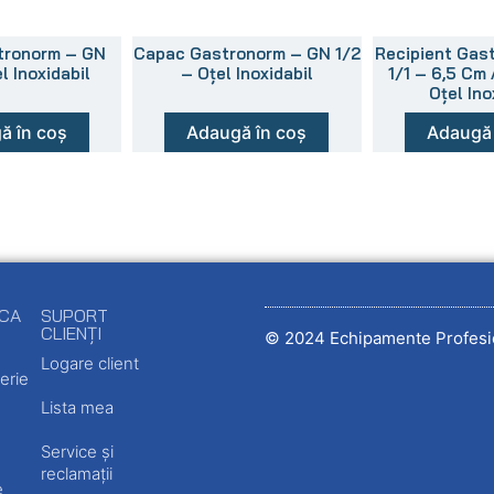
tronorm – GN
Capac Gastronorm – GN 1/2
Recipient Gas
l Inoxidabil
– Oțel Inoxidabil
1/1 – 6,5 Cm
Oțel Ino
ă în coș
Adaugă în coș
Adaugă 
ECA
SUPORT
CLIENȚI
© 2024 Echipamente Profesi
Logare client
erie
Lista mea
Service și
reclamații
e