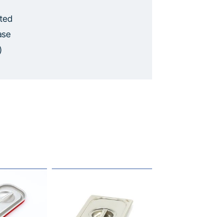
eted
ase
)