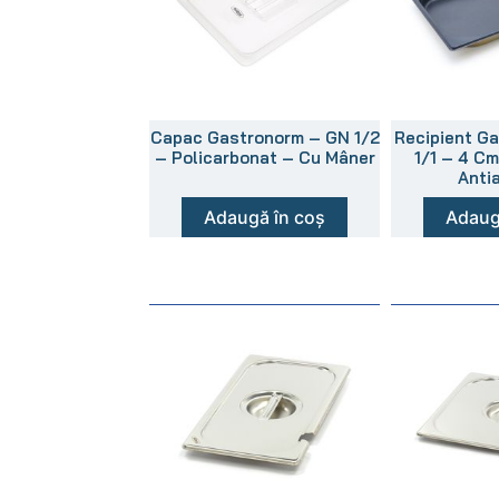
Capac Gastronorm – GN 1/2
Recipient G
– Policarbonat – Cu Mâner
1/1 – 4 C
Anti
Adaugă în coș
Adaug