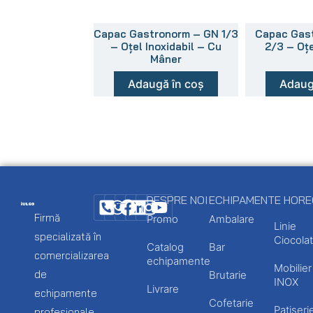
Capac Gastronorm – GN 1/3
Capac Gas
– Oțel Inoxidabil – Cu
2/3 – Oțe
Mâner
Adaugă în coș
Adaug
DESPRE NOI
ECHIPAMENTE HOR
Firmă
Promo
Ambalare
Linie
specializată în
Ciocolat
Catalog
Bar
comercializarea
echipamente
Mobilier
de
Brutarie
INOX
Livrare
echipamente
Cofetarie
Patiseri
profesionale