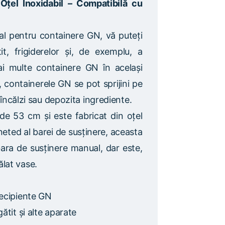
țel Inoxidabil – Compatibilă cu
al pentru containere GN, vă puteți
t, frigiderelor și, de exemplu, a
mai multe containere GN în același
, containerele GN se pot sprijini pe
, încălzi sau depozita ingrediente.
de 53 cm și este fabricat din oțel
i neted al barei de susținere, aceasta
bara de susținere manual, dar este,
lat vase.
recipiente GN
ătit și alte aparate