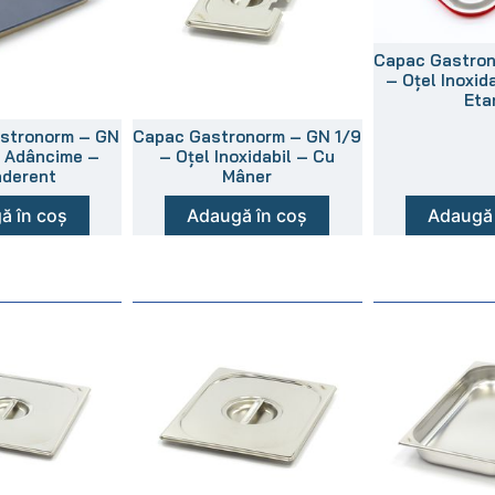
Capac Gastron
– Oțel Inoxida
Eta
astronorm – GN
Capac Gastronorm – GN 1/9
m Adâncime –
– Oțel Inoxidabil – Cu
aderent
Mâner
ă în coș
Adaugă în coș
Adaugă 