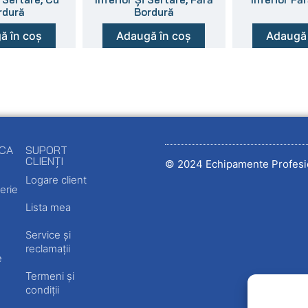
rdură
Bordură
ă în coș
Adaugă în coș
Adaugă 
ECA
SUPORT
CLIENȚI
© 2024 Echipamente Profesi
Logare client
erie
Lista mea
Service și
reclamații
e
Termeni și
condiții