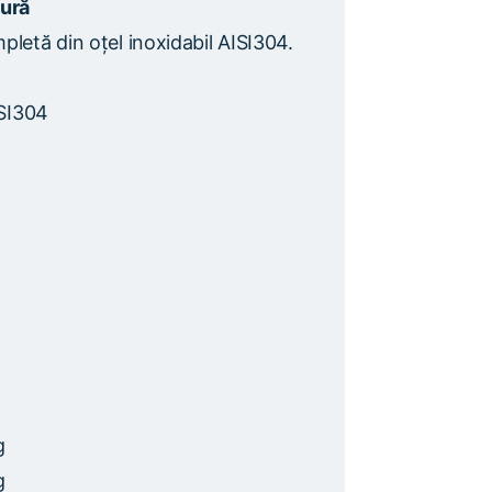
dură
pletă din oțel inoxidabil AISI304.
ISI304
g
g