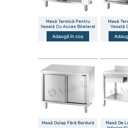
Masă Termică Pentru
Masă Ter
Veselă Cu Acces Bilateral
Veselă 
Adaugă în coș
Adaug
Masă Dulap Fără Bordură
Masă De L
Inferior Ș