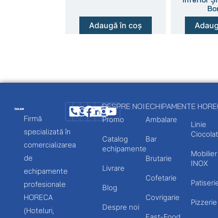
Bo
Adaugă în coș
Adaug
DESPRE NOI
ECHIPAMENTE HOR
Firmă
Promo
Ambalare
Linie
specializată în
Ciocolat
Catalog
Bar
comercializarea
echipamente
Mobilier
de
Brutarie
INOX
Livrare
echipamente
Cofetarie
Patiseri
profesionale
Blog
HORECA
Covrigarie
Pizzerie
Despre noi
(Hoteluri,
Fast-Food