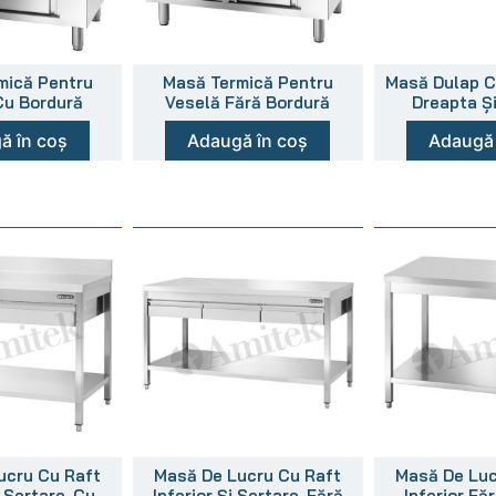
mică Pentru
Masă Termică Pentru
Masă Dulap C
Cu Bordură
Veselă Fără Bordură
Dreapta Ș
ă în coș
Adaugă în coș
Adaugă 
ucru Cu Raft
Masă De Lucru Cu Raft
Masă De Luc
i Sertare, Cu
Inferior Și Sertare, Fără
Inferior Fă