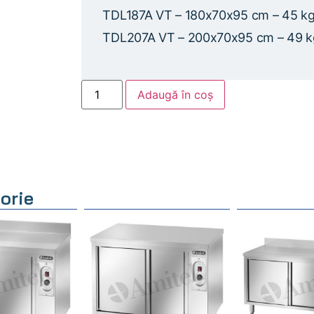
TDL187A VT – 180x70x95 cm – 45 k
TDL207A VT – 200x70x95 cm – 49 k
Adaugă în coș
orie