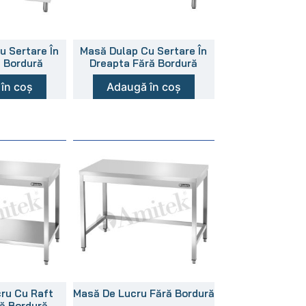
u Sertare În
Masă Dulap Cu Sertare În
i Bordură
Dreapta Fără Bordură
în coș
Adaugă în coș
ru Cu Raft
Masă De Lucru Fără Bordură
ră Bordură