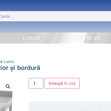
LIVRARE
DESPRE NOI
e Lucru
ior și bordură
Adaugă în coș