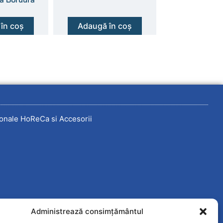
în coș
Adaugă în coș
onale HoReCa si Accesorii
Administrează consimțământul