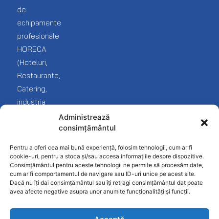
echipamente
Lista
de
Brutarie
mea
echipamente
Livrare
Cofetarie
Service
profesionale
Blog
și
HORECA
Covrigarie
reclamații
(Hoteluri,
Despre
noi
Fast-
Termeni
Restaurante,
Food
și
Catering,
Contact
condiții
industria
Frigorifice
Protecția
Fast
Administrează
Inghetata-
datelor
consimțământul
food
Gelato
Politica
și
Pentru a oferi cea mai bună experiență, folosim tehnologii, cum ar fi
Linie
confidențialitate
desfacere
cookie-uri, pentru a stoca și/sau accesa informațiile despre dispozitive.
Ciocolaterie
Consimțământul pentru aceste tehnologii ne permite să procesăm date,
produse
cum ar fi comportamentul de navigare sau ID-uri unice pe acest site.
Mobilier
alimentare).
Dacă nu îți dai consimțământul sau îți retragi consimțământul dat poate
INOX
avea afecte negative asupra unor anumite funcționalități și funcții.
Patiserie