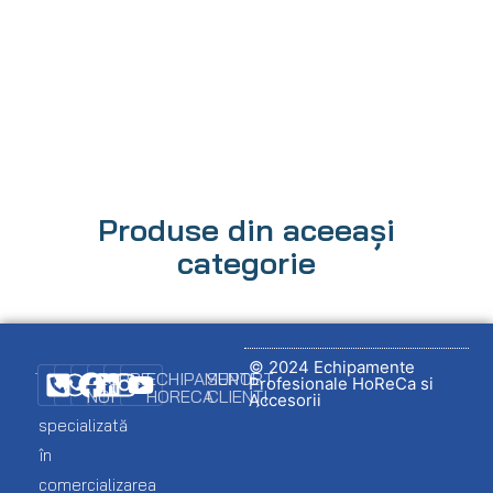
Produse din aceeași
categorie
© 2024 Echipamente
DESPRE
ECHIPAMENTE
SUPORT
Profesionale HoReCa si
NOI
HORECA
CLIENȚI
Firmă
Accesorii
specializată
Promo
Ambalare
Logare
în
client
Catalog
Bar
comercializarea