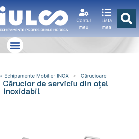
Contul
Lista
meu
mea
« Echipamente Mobilier INOX
«
Cărucioare
Cărucior de serviciu din oțel
inoxidabil