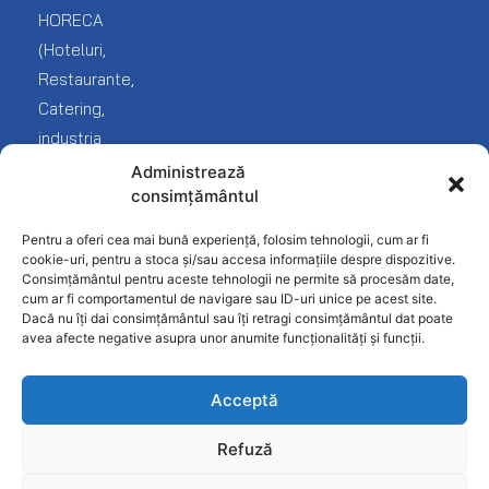
Blog
și
HORECA
Covrigarie
reclamații
(Hoteluri,
Despre
noi
Fast-
Termeni
Restaurante,
Food
și
Catering,
Contact
condiții
industria
Frigorifice
Protecția
Fast
Administrează
Inghetata-
datelor
consimțământul
food
Gelato
Politica
și
Pentru a oferi cea mai bună experiență, folosim tehnologii, cum ar fi
Linie
confidențialitate
desfacere
cookie-uri, pentru a stoca și/sau accesa informațiile despre dispozitive.
Ciocolaterie
Consimțământul pentru aceste tehnologii ne permite să procesăm date,
produse
cum ar fi comportamentul de navigare sau ID-uri unice pe acest site.
Mobilier
alimentare).
Dacă nu îți dai consimțământul sau îți retragi consimțământul dat poate
INOX
avea afecte negative asupra unor anumite funcționalități și funcții.
Patiserie
Acceptă
Pizzerie
Refuză
Restaurant