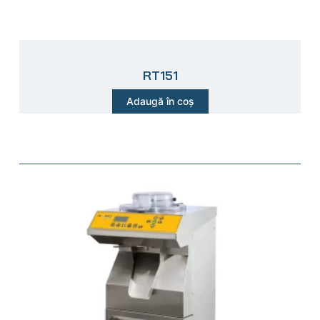
RT151
Adaugă în coș