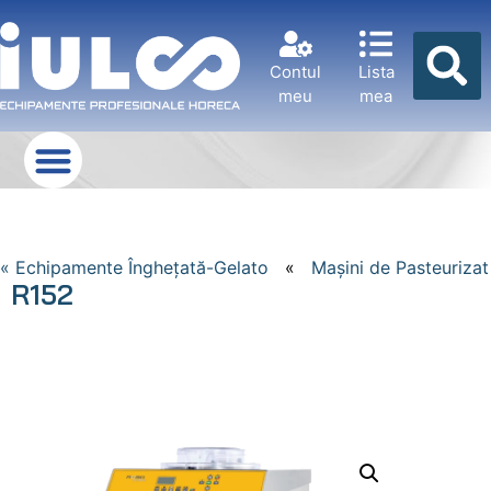
Contul
Lista
meu
mea
« Echipamente Îngheţată-Gelato
«
Maşini de Pasteurizat
R152