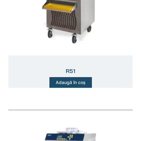
R51
Adaugă în coș