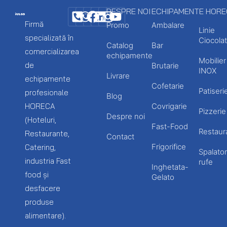
DESPRE NOI
ECHIPAMENTE HOR
Firmă
Promo
Ambalare
Linie
specializată în
Ciocolat
Catalog
Bar
comercializarea
echipamente
Mobilier
de
Brutarie
INOX
Livrare
echipamente
Cofetarie
Patiseri
profesionale
Blog
HORECA
Covrigarie
Pizzerie
Despre noi
(Hoteluri,
Fast-Food
Restaur
Restaurante,
Contact
Frigorifice
Catering,
Spalator
industria Fast
rufe
Inghetata-
food și
Gelato
desfacere
produse
alimentare).