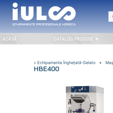
ACASĂ
CATALOG PRODUSE
« Echipamente Îngheţată-Gelato
«
Maş
HBE400