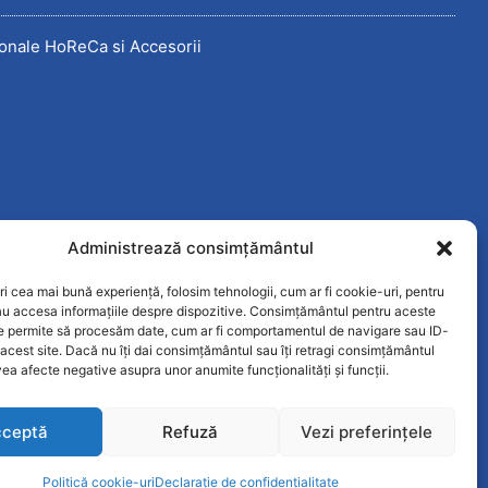
onale HoReCa si Accesorii
Administrează consimțământul
ri cea mai bună experiență, folosim tehnologii, cum ar fi cookie-uri, pentru
au accesa informațiile despre dispozitive. Consimțământul pentru aceste
ne permite să procesăm date, cum ar fi comportamentul de navigare sau ID-
 acest site. Dacă nu îți dai consimțământul sau îți retragi consimțământul
ea afecte negative asupra unor anumite funcționalități și funcții.
ceptă
Refuză
Vezi preferințele
Politică cookie-uri
Declarație de confidențialitate