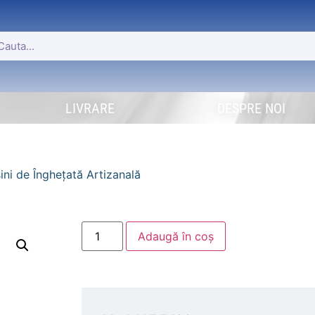
LIVRARE
DESPRE NOI
ini de Îngheţată Artizanală
Adaugă în coș