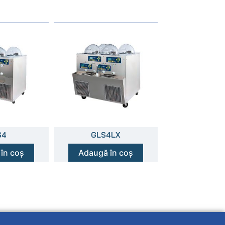
S4
GLS4LX
în coș
Adaugă în coș