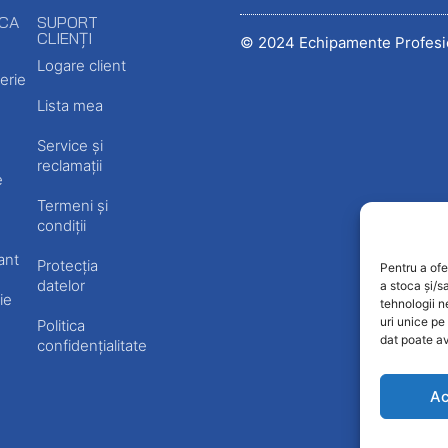
ECA
SUPORT
CLIENȚI
© 2024 Echipamente Profesi
Logare client
erie
Lista mea
Service și
reclamații
e
Termeni și
condiții
ant
Protecția
Pentru a ofe
datelor
a stoca și/s
ie
tehnologii 
uri unice pe
Politica
dat poate av
confidențialitate
Ac