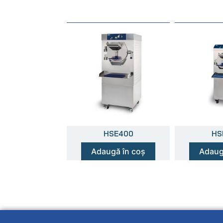
HSE400
HS
Adaugă în coș
Adaug