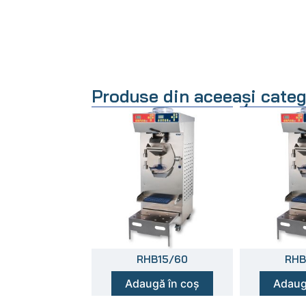
Produse din aceeași categ
RHB15/60
RHB
Adaugă în coș
Adaug