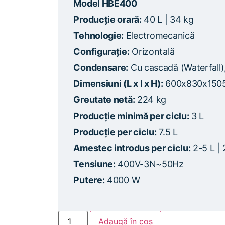
Model HBE400
Producție orară:
40 L | 34 kg
Tehnologie:
Electromecanică
Configurație:
Orizontală
Condensare:
Cu cascadă (Waterfall)
Dimensiuni (L x l x H):
600x830x150
Greutate netă:
224 kg
Producție minimă per ciclu:
3 L
Producție per ciclu:
7.5 L
Amestec introdus per ciclu:
2-5 L | 
Tensiune:
400V-3N~50Hz
Putere:
4000 W
Adaugă în coș