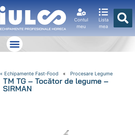
Contul
Lista
meu
mea
« Echipamente Fast-Food
«
Procesare Legume
TM TG – Tocător de legume –
SIRMAN