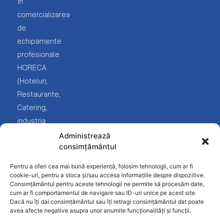
în
client
Catalog
Bar
comercializarea
echipamente
Lista
de
Brutarie
mea
echipamente
Livrare
Cofetarie
Service
profesionale
Blog
și
HORECA
Covrigarie
reclamații
(Hoteluri,
Despre
noi
Fast-
Termeni
Restaurante,
Food
și
Catering,
Contact
condiții
industria
Frigorifice
Protecția
Fast
Administrează
Inghetata-
datelor
consimțământul
food
Gelato
Politica
și
Pentru a oferi cea mai bună experiență, folosim tehnologii, cum ar fi
Linie
confidențialitate
desfacere
cookie-uri, pentru a stoca și/sau accesa informațiile despre dispozitive.
Ciocolaterie
Consimțământul pentru aceste tehnologii ne permite să procesăm date,
produse
cum ar fi comportamentul de navigare sau ID-uri unice pe acest site.
Mobilier
alimentare).
Dacă nu îți dai consimțământul sau îți retragi consimțământul dat poate
INOX
avea afecte negative asupra unor anumite funcționalități și funcții.