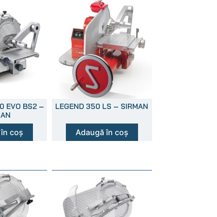
0 EVO BS2 –
LEGEND 350 LS – SIRMAN
MAN
în coș
Adaugă în coș