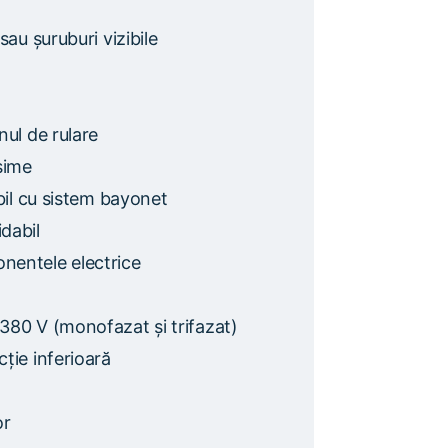
sau șuruburi vizibile
nul de rulare
sime
abil cu sistem bayonet
dabil
nentele electrice
-380 V (monofazat și trifazat)
ție inferioară
or