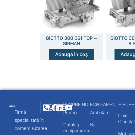
GIOTTO 300 BS1 TOP –
GIOTTO 30
SIRMAN
SI
Adaugă în coș
Adaug
DESPRE NOI
ECHIPAMENTE HOR
Firmă
Promo
Ambalare
Linie
specializată în
Ciocolat
Catalog
Bar
comercializarea
echipamente
Mobilier