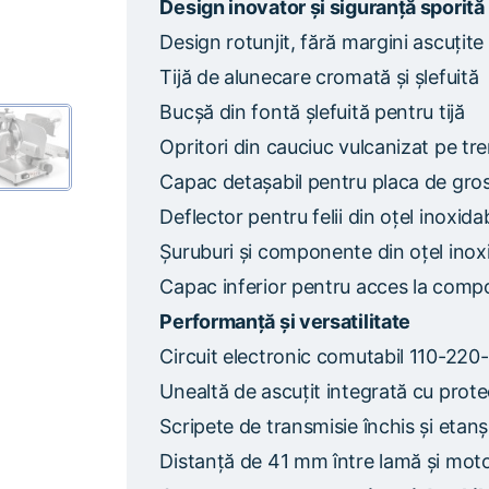
Design inovator și siguranță sporită
Design rotunjit, fără margini ascuțite 
Tijă de alunecare cromată și șlefuită
Bucșă din fontă șlefuită pentru tijă
Opritori din cauciuc vulcanizat pe tre
Capac detașabil pentru placa de gro
Deflector pentru felii din oțel inoxid
Șuruburi și componente din oțel inoxi
Capac inferior pentru acces la compo
Performanță și versatilitate
Circuit electronic comutabil 110-220
Unealtă de ascuțit integrată cu protec
Scripete de transmisie închis și etanș
Distanță de 41 mm între lamă și mot