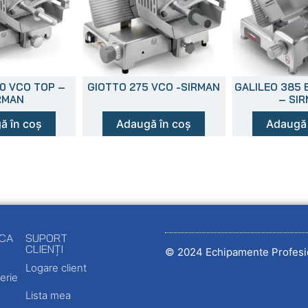
0 VCO TOP –
GIOTTO 275 VCO -SIRMAN
GALILEO 385 
RMAN
– SI
ă în coș
Adaugă în coș
Adaugă 
ECA
SUPORT
CLIENȚI
© 2024 Echipamente Profesi
Logare client
erie
Lista mea