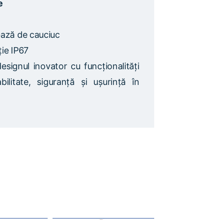
e
bază de cauciuc
ție IP67
signul inovator cu funcționalități
ilitate, siguranță și ușurință în
.