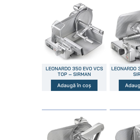
LEONARDO 350 EVO VCS
LEONARDO 3
TOP – SIRMAN
SI
Adaugă în coș
Adaug