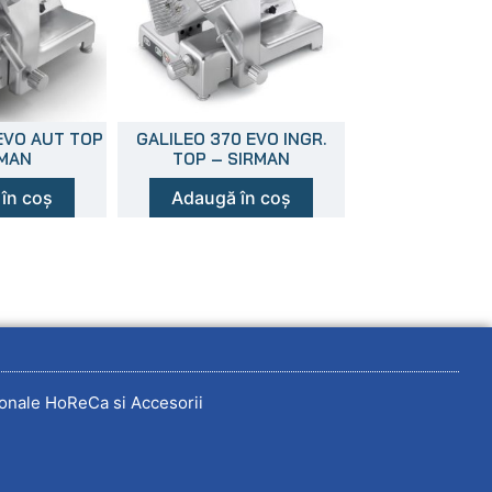
EVO AUT TOP
GALILEO 370 EVO INGR.
RMAN
TOP – SIRMAN
în coș
Adaugă în coș
onale HoReCa si Accesorii