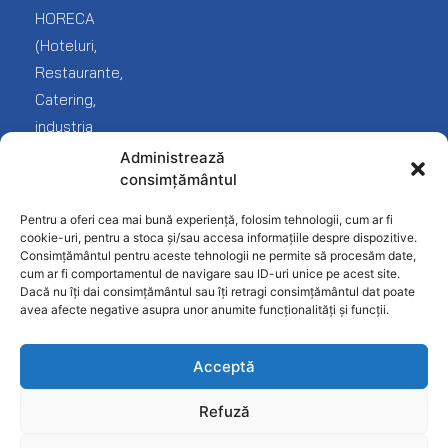
Blog
și
HORECA
Covrigarie
reclamații
(Hoteluri,
Despre
noi
Fast-
Termeni
Restaurante,
Food
și
Catering,
Contact
condiții
industria
Frigorifice
Protecția
Fast
Administrează
Inghetata-
datelor
consimțământul
food
Gelato
Politica
și
Pentru a oferi cea mai bună experiență, folosim tehnologii, cum ar fi
Linie
confidențialitate
desfacere
cookie-uri, pentru a stoca și/sau accesa informațiile despre dispozitive.
Ciocolaterie
Consimțământul pentru aceste tehnologii ne permite să procesăm date,
produse
cum ar fi comportamentul de navigare sau ID-uri unice pe acest site.
Mobilier
alimentare).
Dacă nu îți dai consimțământul sau îți retragi consimțământul dat poate
INOX
avea afecte negative asupra unor anumite funcționalități și funcții.
Patiserie
Acceptă
Pizzerie
Refuză
Restaurant