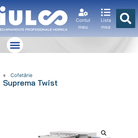
Contul
Lista
meu
mea
«
Cofetărie
Suprema Twist