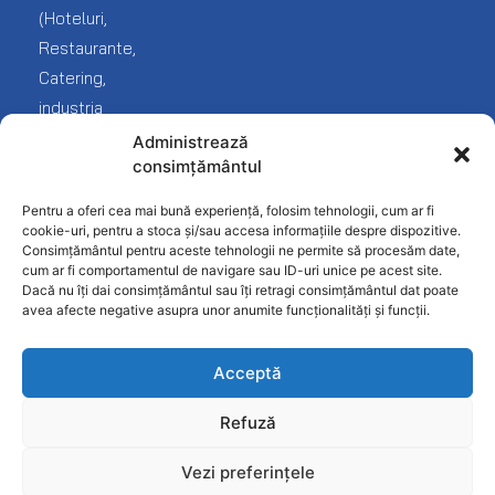
(Hoteluri,
Despre
noi
Fast-
Termeni
Restaurante,
Food
și
Catering,
Contact
condiții
industria
Frigorifice
Protecția
Fast
Administrează
Inghetata-
datelor
consimțământul
food
Gelato
Politica
și
Pentru a oferi cea mai bună experiență, folosim tehnologii, cum ar fi
Linie
confidențialitate
desfacere
cookie-uri, pentru a stoca și/sau accesa informațiile despre dispozitive.
Ciocolaterie
Consimțământul pentru aceste tehnologii ne permite să procesăm date,
produse
cum ar fi comportamentul de navigare sau ID-uri unice pe acest site.
Mobilier
alimentare).
Dacă nu îți dai consimțământul sau îți retragi consimțământul dat poate
INOX
avea afecte negative asupra unor anumite funcționalități și funcții.
Patiserie
Acceptă
Pizzerie
Refuză
Restaurant
Vezi preferințele
Spalatorie