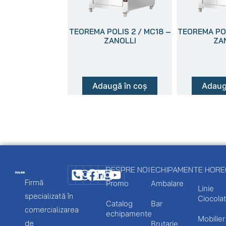
TEOREMA POLIS 2 / MC18 –
TEOREMA POL
ZANOLLI
ZA
Adaugă în coș
Adaug
DESPRE NOI
ECHIPAMENTE HOR
Firmă
Promo
Ambalare
Linie
specializată în
Ciocolat
Catalog
Bar
comercializarea
echipamente
Mobilier
de
Brutarie