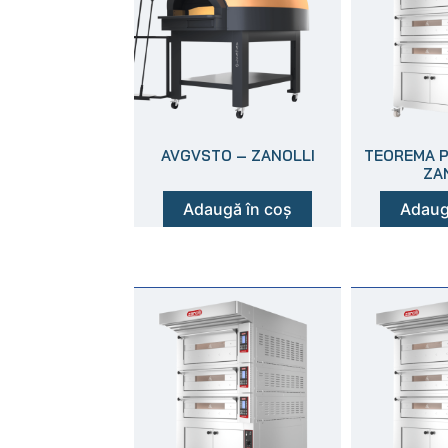
AVGVSTO – ZANOLLI
TEOREMA PO
ZA
Adaugă în coș
Adaug