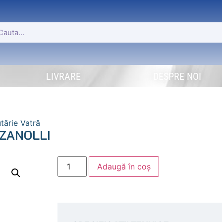
LIVRARE
DESPRE NOI
tărie Vatră
 ZANOLLI
Adaugă în coș