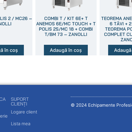
IS 2 / MC26 –
COMBI T / KIT 6E+ T
TEOREMA AN
NOLLI
ANEMOS 6E/MC TOUCH + T
6 TĂVI + 
POLIS 2S/MC 18 + COMBI
TEOREMA PO
T/BM 73 – ZANOLLI
COMPLET CU
ZANO
ă în coș
Adaugă în coș
Adaugă 
ECA
SUPORT
CLIENȚI
© 2024 Echipamente Profesi
Logare client
erie
Lista mea