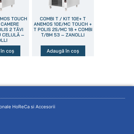
EMOS TOUCH
COMBI T / KIT 10E+ T
2 CAMERE
ANEMOS 10E/MC TOUCH +
LIS 2 TĂVI
T POLIS 2S/MC 18 + COMBI
 CELULĂ –
T/BM 53 – ZANOLLI
LLI
în coș
Adaugă în coș
onale HoReCa si Accesorii