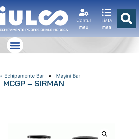
Contul
Lista
meu
mea
« Echipamente Bar
«
Mașini Bar
MCGP – SIRMAN