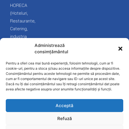
Blog
și
HORECA
Covrigarie
reclamații
(Hoteluri,
Despre
noi
Fast-
Termeni
Restaurante,
Food
și
Catering,
Contact
condiții
industria
Frigorifice
Protecția
Fast
Administrează
Inghetata-
datelor
consimțământul
food
Gelato
Politica
și
Pentru a oferi cea mai bună experiență, folosim tehnologii, cum ar fi
Linie
confidențialitate
desfacere
cookie-uri, pentru a stoca și/sau accesa informațiile despre dispozitive.
Ciocolaterie
Consimțământul pentru aceste tehnologii ne permite să procesăm date,
produse
cum ar fi comportamentul de navigare sau ID-uri unice pe acest site.
Mobilier
alimentare).
Dacă nu îți dai consimțământul sau îți retragi consimțământul dat poate
INOX
avea afecte negative asupra unor anumite funcționalități și funcții.
Patiserie
Acceptă
Pizzerie
Refuză
Restaurant