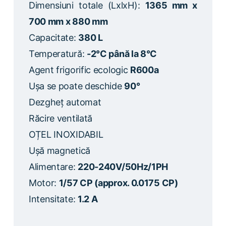
Dimensiuni totale (LxlxH):
1365 mm x
700 mm x 880 mm
Capacitate:
380 L
Temperatură:
-2°C până la 8°C
Agent frigorific ecologic
R600a
Ușa se poate deschide
90°
Dezgheț automat
Răcire ventilată
OȚEL INOXIDABIL
Ușă magnetică
Alimentare:
220-240V/50Hz/1PH
Motor:
1/57 CP (approx. 0.0175 CP)
Intensitate:
1.2 A