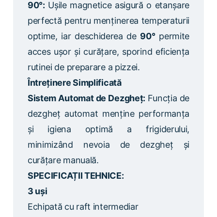
90°:
Ușile magnetice asigură o etanșare
perfectă pentru menținerea temperaturii
optime, iar deschiderea de
90°
permite
acces ușor și curățare, sporind eficiența
rutinei de preparare a pizzei.
Întreținere Simplificată
Sistem Automat de Dezgheț:
Funcția de
dezgheț automat menține performanța
și igiena optimă a frigiderului,
minimizând nevoia de dezgheț și
curățare manuală.
SPECIFICAȚII TEHNICE:
3 uși
Echipată cu raft intermediar