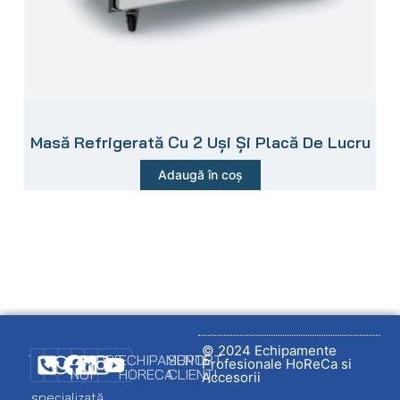
Masă Refrigerată Cu 2 Uși Și Placă De Lucru
Adaugă în coș
© 2024 Echipamente
DESPRE
ECHIPAMENTE
SUPORT
Profesionale HoReCa si
NOI
HORECA
CLIENȚI
Firmă
Accesorii
specializată