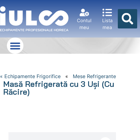
Contul
Lista
meu
mea
« Echipamente Frigorifice
«
Mese Refrigerante
Masă Refrigerată cu 3 Uși (Cu
Răcire)