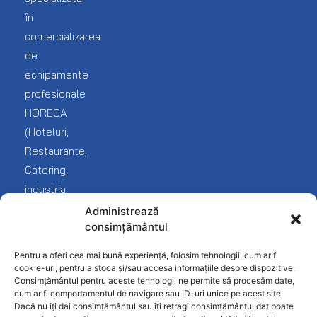
Promo
Ambalare
Logare
în
client
Catalog
Bar
comercializarea
echipamente
Lista
de
Brutarie
mea
echipamente
Livrare
Cofetarie
Service
profesionale
Blog
și
HORECA
Covrigarie
reclamații
(Hoteluri,
Despre
noi
Fast-
Termeni
Restaurante,
Food
și
Catering,
Contact
condiții
industria
Frigorifice
Protecția
Fast
Administrează
Inghetata-
datelor
consimțământul
food
Gelato
Politica
și
Pentru a oferi cea mai bună experiență, folosim tehnologii, cum ar fi
Linie
confidențialitate
desfacere
cookie-uri, pentru a stoca și/sau accesa informațiile despre dispozitive.
Ciocolaterie
Consimțământul pentru aceste tehnologii ne permite să procesăm date,
produse
cum ar fi comportamentul de navigare sau ID-uri unice pe acest site.
Mobilier
alimentare).
Dacă nu îți dai consimțământul sau îți retragi consimțământul dat poate