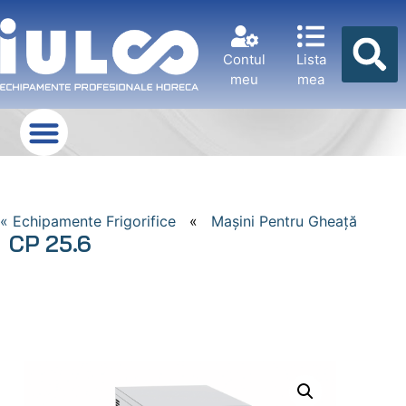
Contul
Lista
meu
mea
« Echipamente Frigorifice
«
Maşini Pentru Gheaţă
CP 25.6