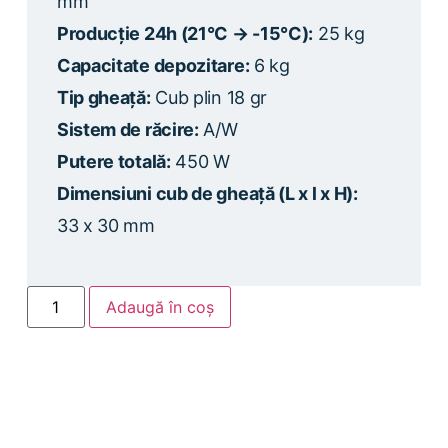
mm
Producție 24h (21°C → -15°C):
25 kg
Capacitate depozitare:
6 kg
Tip gheață:
Cub plin 18 gr
Sistem de răcire:
A/W
Putere totală:
450 W
Dimensiuni cub de gheață (L x l x H):
33 x 30 mm
Adaugă în coș