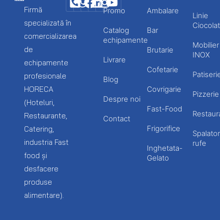
Firmă
Promo
Ambalare
Linie
specializată în
Ciocolat
Catalog
Bar
comercializarea
echipamente
Mobilier
de
Brutarie
INOX
Livrare
echipamente
Cofetarie
Patiseri
profesionale
Blog
HORECA
Covrigarie
Pizzerie
Despre noi
(Hoteluri,
Fast-Food
Restaur
Restaurante,
Contact
Frigorifice
Catering,
Spalator
industria Fast
rufe
Inghetata-
food și
Gelato
desfacere
produse
alimentare).