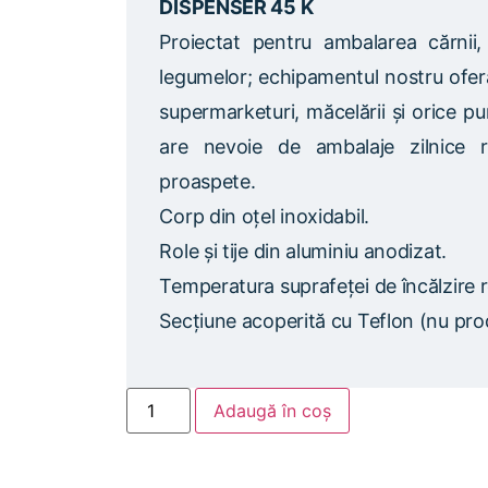
DISPENSER 45 K
Proiectat pentru ambalarea cărnii, b
legumelor; echipamentul nostru oferă 
supermarketuri, măcelării și orice 
are nevoie de ambalaje zilnice 
proaspete.
Corp din oțel inoxidabil.
Role și tije din aluminiu anodizat.
Temperatura suprafeței de încălzire r
Secțiune acoperită cu Teflon (nu pr
Adaugă în coș