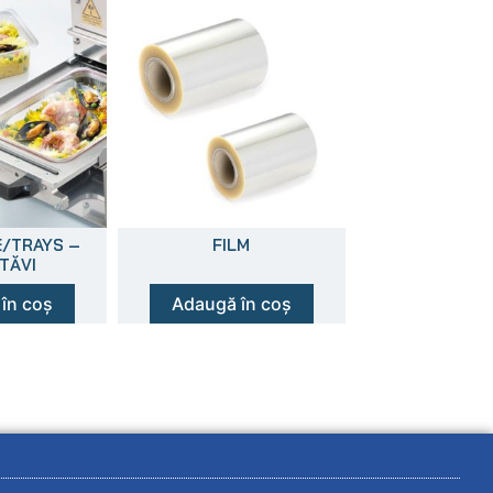
/TRAYS –
FILM
TĂVI
în coș
Adaugă în coș