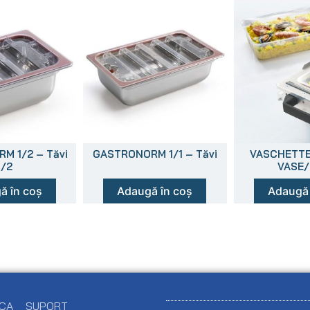
M 1/2 – Tăvi
GASTRONORM 1/1 – Tăvi
VASCHETTE
1/2
VASE/
ă în coș
Adaugă în coș
Adaugă 
ECA
SUPORT