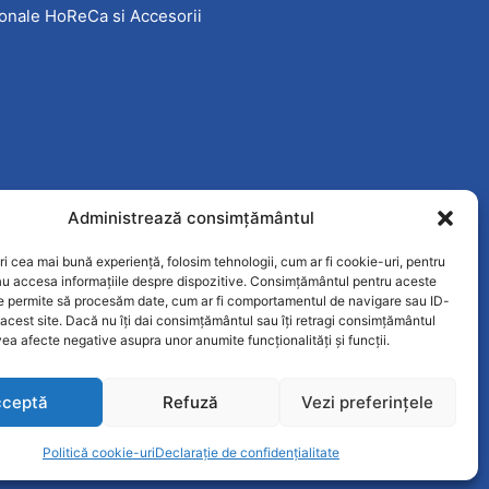
onale HoReCa si Accesorii
Administrează consimțământul
ri cea mai bună experiență, folosim tehnologii, cum ar fi cookie-uri, pentru
au accesa informațiile despre dispozitive. Consimțământul pentru aceste
ne permite să procesăm date, cum ar fi comportamentul de navigare sau ID-
 acest site. Dacă nu îți dai consimțământul sau îți retragi consimțământul
ea afecte negative asupra unor anumite funcționalități și funcții.
ceptă
Refuză
Vezi preferințele
Politică cookie-uri
Declarație de confidențialitate