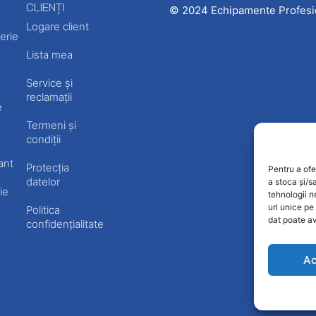
CLIENȚI
© 2024 Echipamente Profesi
Logare client
erie
Lista mea
Service și
reclamații
e
Termeni și
condiții
ant
Protecția
Pentru a ofe
datelor
a stoca și/s
ie
tehnologii 
uri unice pe
Politica
dat poate av
confidențialitate
Ac