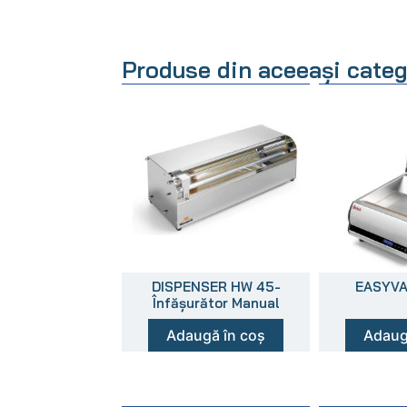
Produse din aceeași categ
DISPENSER HW 45-
EASYV
Înfășurător Manual
Adaugă în coș
Adaug