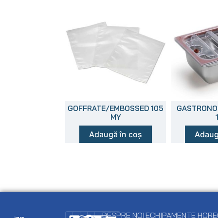
GOFFRATE/EMBOSSED 105
GASTRONOR
MY
Adaugă în coș
Adaug
DESPRE NOI
ECHIPAMENTE HOR