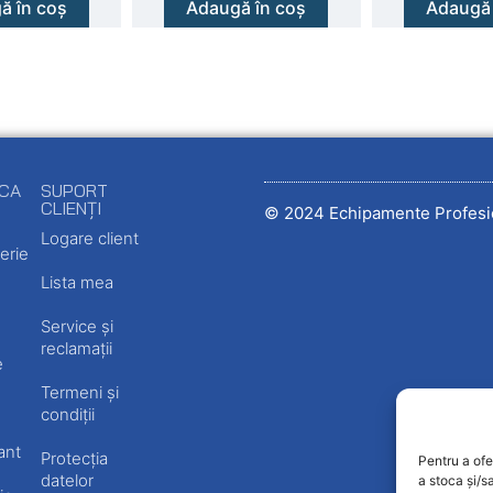
ă în coș
Adaugă în coș
Adaugă 
ECA
SUPORT
CLIENȚI
© 2024 Echipamente Profesi
Logare client
erie
Lista mea
Service și
reclamații
e
Termeni și
condiții
ant
Protecția
Pentru a ofe
datelor
a stoca și/s