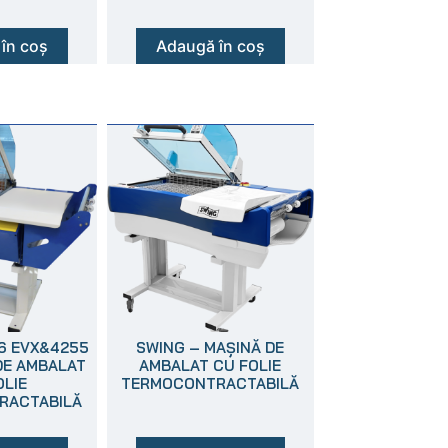
în coș
Adaugă în coș
46 EVX&4255
SWING – MAȘINĂ DE
DE AMBALAT
AMBALAT CU FOLIE
OLIE
TERMOCONTRACTABILĂ
RACTABILĂ