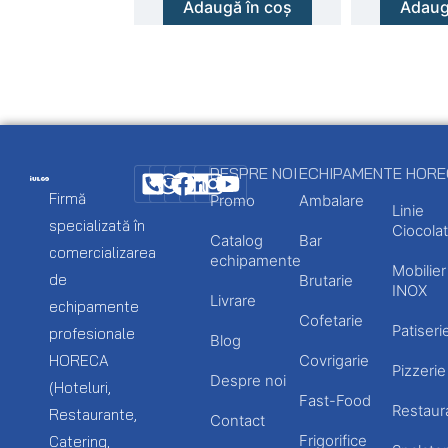
Adaugă în coș
Adaug
DESPRE NOI
ECHIPAMENTE HOR
Firmă
Promo
Ambalare
Linie
specializată în
Ciocolat
Catalog
Bar
comercializarea
echipamente
Mobilier
de
Brutarie
INOX
Livrare
echipamente
Cofetarie
Patiseri
profesionale
Blog
HORECA
Covrigarie
Pizzerie
Despre noi
(Hoteluri,
Fast-Food
Restaur
Restaurante,
Contact
Frigorifice
Catering,