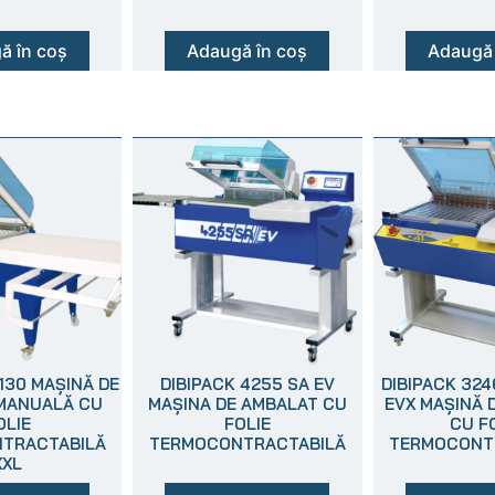
ă în coș
Adaugă în coș
Adaugă 
130 MAȘINĂ DE
DIBIPACK 4255 SA EV
DIBIPACK 32
MANUALĂ CU
MAȘINA DE AMBALAT CU
EVX MAȘINĂ 
OLIE
FOLIE
CU F
TRACTABILĂ
TERMOCONTRACTABILĂ
TERMOCONT
XXL